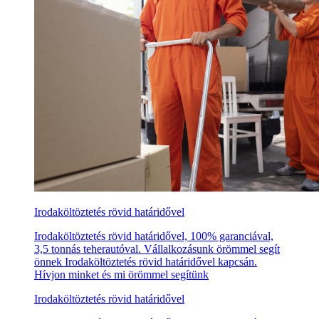
Irodaköltöztetés rövid határidővel
Irodaköltöztetés rövid határidővel, 100% garanciával,
3,5 tonnás teherautóval. Vállalkozásunk örömmel segít
önnek Irodaköltöztetés rövid határidővel kapcsán.
Hívjon minket és mi örömmel segítünk
Irodaköltöztetés rövid határidővel