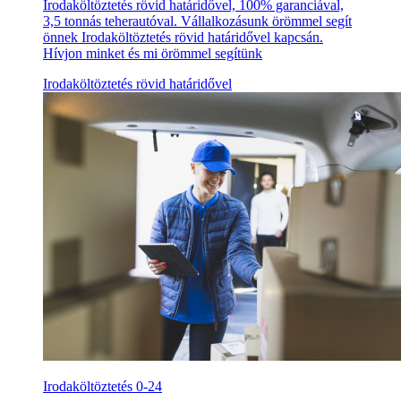
Irodaköltöztetés rövid határidővel, 100% garanciával,
3,5 tonnás teherautóval. Vállalkozásunk örömmel segít
önnek Irodaköltöztetés rövid határidővel kapcsán.
Hívjon minket és mi örömmel segítünk
Irodaköltöztetés rövid határidővel
Irodaköltöztetés 0-24