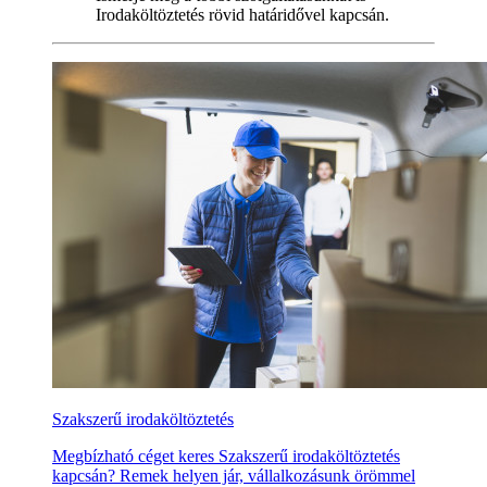
Irodaköltöztetés rövid határidővel kapcsán.
Szakszerű irodaköltöztetés
Megbízható céget keres Szakszerű irodaköltöztetés
kapcsán? Remek helyen jár, vállalkozásunk örömmel