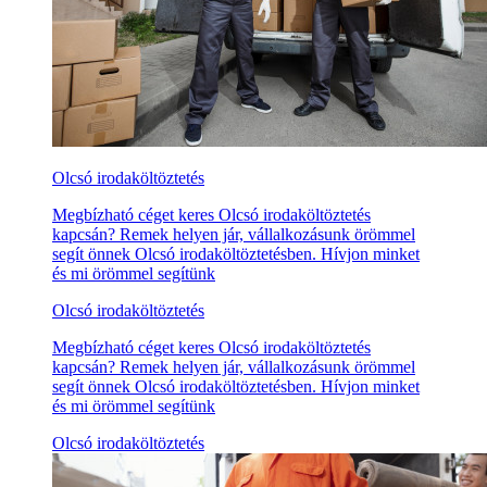
Olcsó irodaköltöztetés
Megbízható céget keres Olcsó irodaköltöztetés
kapcsán? Remek helyen jár, vállalkozásunk örömmel
segít önnek Olcsó irodaköltöztetésben. Hívjon minket
és mi örömmel segítünk
Olcsó irodaköltöztetés
Megbízható céget keres Olcsó irodaköltöztetés
kapcsán? Remek helyen jár, vállalkozásunk örömmel
segít önnek Olcsó irodaköltöztetésben. Hívjon minket
és mi örömmel segítünk
Olcsó irodaköltöztetés