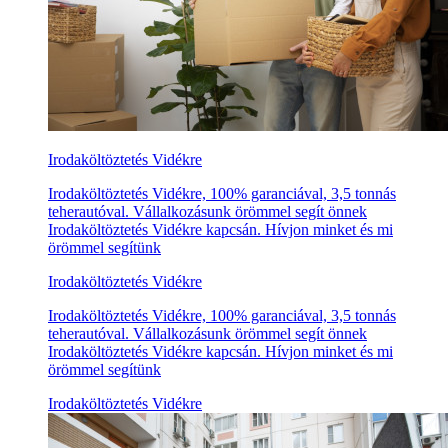
Irodaköltöztetés Vidékre
Irodaköltöztetés Vidékre, 100% garanciával, 3,5 tonnás
teherautóval. Vállalkozásunk örömmel segít önnek
Irodaköltöztetés Vidékre kapcsán. Hívjon minket és mi
örömmel segítünk
Irodaköltöztetés Vidékre
Irodaköltöztetés Vidékre, 100% garanciával, 3,5 tonnás
teherautóval. Vállalkozásunk örömmel segít önnek
Irodaköltöztetés Vidékre kapcsán. Hívjon minket és mi
örömmel segítünk
Irodaköltöztetés Vidékre