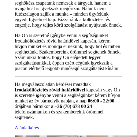
segítőkész csapatunk nemcsak a tárgyait, hanem a
nyugalmát is igyekszik megőrizni. Nálunk nem
futószalagon zajlik a munka – minden ügyfelünk
egyedi figyelmet kap. Bízza ránk a költöztetést és
engedje, hogy teljes körű szolgáltatást nyújtsunk önnek.
Ha Ön is szeretné igénybe venni a segítségünket
Irodaköltöztetés rövid határidővel kapcsán, kérem
hívjon minket és mondja el nekünk, hogy hol és miben
segíthetünk. Szakembereink örömmel segítenek önnek.
Számunkra fontos, hogy Ön elégedett legyen
szolgáltatásunkkal, éppen ezért cégünk igyekszik a
piacon elérhető legjobb minőségű szolgáltatást kínálni.
Ha megválaszolatlan kérdései maradtak
Irodaköltöztetés rövid határidővel
kapcsán vagy Ön
is szeretné igénybe venni a segítségünket kérem hívjon
minket az év bármelyik napján, a nap
06:00 - 22:00
órájában bármikor a
+36 (70) 678 00 24
telefonszámunkon és szakembereink örömmel
segítenek.
Ajánlatkérés