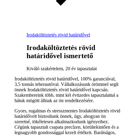
Irodaköltöztetés rövid határidővel
Irodaköltöztetés rövid
határidővel ismertető
Kiváló szakértelem, 20 év tapasztalat
Irodaköltöztetés rövid határidővel, 100% garanciával,
3,5 tonnás teherautóval. Vállalkozásunk örömmel segít
önnek Irodaköltöztetés rövid határidővel kapcsán.
Szakembereink több, mint két évtizedes tapasztalattal a
hátuk mögött állnak az ön rendelkezésére.
Gyors, rugalmas és stresszmentes Irodaköltöztetés rövid
határidővelt biztosítunk önnek, úgy, ahogyan ön
szeretné, tökéletesen alkalmazkodunk igényeihez.
Cégünk tapasztalt csapata precízen, körültekintően és a
legnagyobb gondossággal kezeli értékeit. Barátságos,