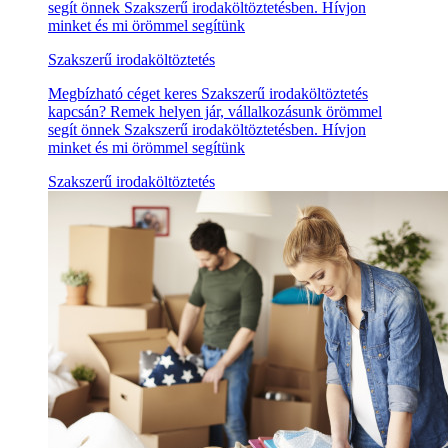
segít önnek Szakszerű irodaköltöztetésben. Hívjon
minket és mi örömmel segítünk
Szakszerű irodaköltöztetés
Megbízható céget keres Szakszerű irodaköltöztetés
kapcsán? Remek helyen jár, vállalkozásunk örömmel
segít önnek Szakszerű irodaköltöztetésben. Hívjon
minket és mi örömmel segítünk
Szakszerű irodaköltöztetés