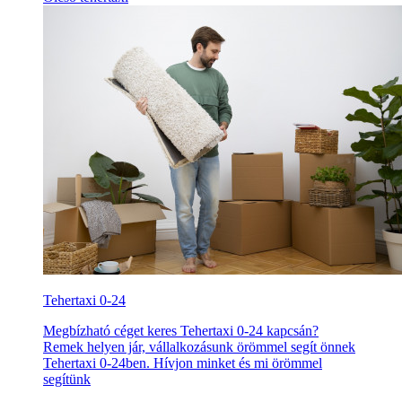
Tehertaxi 0-24
Megbízható céget keres Tehertaxi 0-24 kapcsán?
Remek helyen jár, vállalkozásunk örömmel segít önnek
Tehertaxi 0-24ben. Hívjon minket és mi örömmel
segítünk