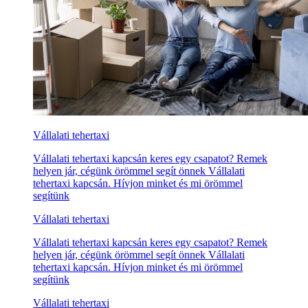
Vállalati tehertaxi
Vállalati tehertaxi kapcsán keres egy csapatot? Remek
helyen jár, cégünk örömmel segít önnek Vállalati
tehertaxi kapcsán. Hívjon minket és mi örömmel
segítünk
Vállalati tehertaxi
Vállalati tehertaxi kapcsán keres egy csapatot? Remek
helyen jár, cégünk örömmel segít önnek Vállalati
tehertaxi kapcsán. Hívjon minket és mi örömmel
segítünk
Vállalati tehertaxi