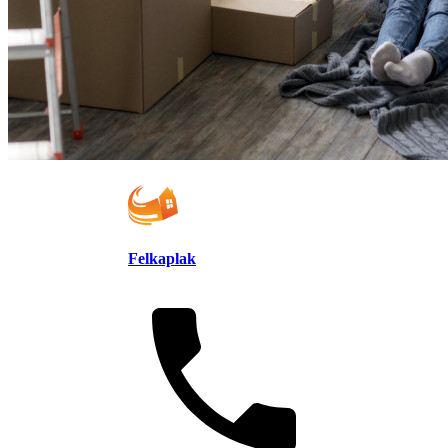
Felkaplak