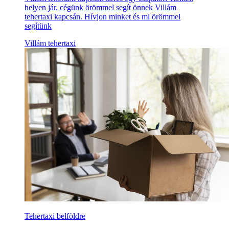
helyen jár, cégünk örömmel segít önnek Villám
tehertaxi kapcsán. Hívjon minket és mi örömmel
segítünk
Villám tehertaxi
Tehertaxi belföldre