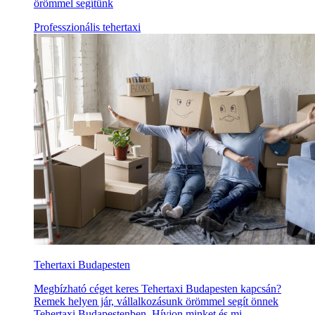
örömmel segítünk
Professzionális tehertaxi
Tehertaxi Budapesten
Megbízható céget keres Tehertaxi Budapesten kapcsán?
Remek helyen jár, vállalkozásunk örömmel segít önnek
Tehertaxi Budapestenben. Hívjon minket és mi