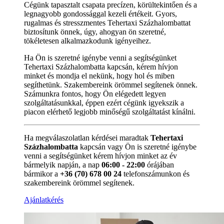
Cégünk tapasztalt csapata precízen, körültekintően és a
legnagyobb gondossággal kezeli értékeit. Gyors,
rugalmas és stresszmentes Tehertaxi Százhalombattat
biztosítunk önnek, úgy, ahogyan ön szeretné,
tökéletesen alkalmazkodunk igényeihez.
Ha Ön is szeretné igénybe venni a segítségünket
Tehertaxi Százhalombatta kapcsán, kérem hívjon
minket és mondja el nekünk, hogy hol és miben
segíthetünk. Szakembereink örömmel segítenek önnek.
Számunkra fontos, hogy Ön elégedett legyen
szolgáltatásunkkal, éppen ezért cégünk igyekszik a
piacon elérhető legjobb minőségű szolgáltatást kínálni.
Ha megválaszolatlan kérdései maradtak
Tehertaxi
Százhalombatta
kapcsán vagy Ön is szeretné igénybe
venni a segítségünket kérem hívjon minket az év
bármelyik napján, a nap
06:00 - 22:00
órájában
bármikor a
+36 (70) 678 00 24
telefonszámunkon és
szakembereink örömmel segítenek.
Ajánlatkérés