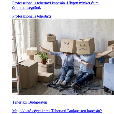
Professzionális tehertaxi kapcsán. Hívjon minket és mi
örömmel segítünk
Professzionális tehertaxi
Tehertaxi Budapesten
Megbízható céget keres Tehertaxi Budapesten kapcsán?