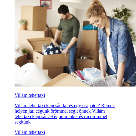
Villám tehertaxi
Villám tehertaxi kapcsán keres egy csapatot? Remek
helyen jár, cégünk örömmel segít önnek Villám
tehertaxi kapcsán. Hívjon minket és mi örömmel
segítünk
Villám tehertaxi