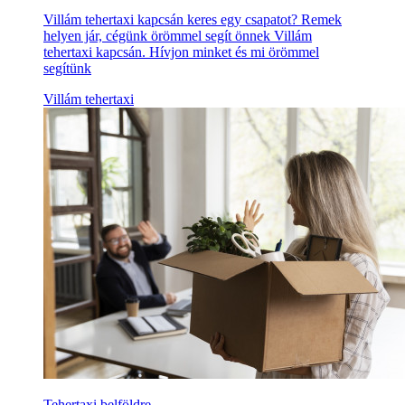
Villám tehertaxi kapcsán keres egy csapatot? Remek
helyen jár, cégünk örömmel segít önnek Villám
tehertaxi kapcsán. Hívjon minket és mi örömmel
segítünk
Villám tehertaxi
Tehertaxi belföldre