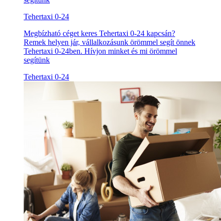
Tehertaxi 0-24
Megbízható céget keres Tehertaxi 0-24 kapcsán?
Remek helyen jár, vállalkozásunk örömmel segít önnek
Tehertaxi 0-24ben. Hívjon minket és mi örömmel
segítünk
Tehertaxi 0-24