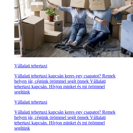
Vállalati tehertaxi
Vállalati tehertaxi kapcsán keres egy csapatot? Remek
helyen jár, cégünk örömmel segít önnek Vállalati
tehertaxi kapcsán. Hívjon minket és mi örömmel
segítünk
Vállalati tehertaxi
Vállalati tehertaxi kapcsán keres egy csapatot? Remek
helyen jár, cégünk örömmel segít önnek Vállalati
tehertaxi kapcsán. Hívjon minket és mi örömmel
segítünk