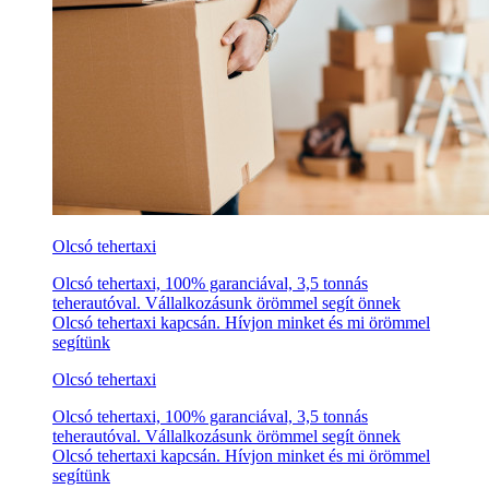
Olcsó tehertaxi
Olcsó tehertaxi, 100% garanciával, 3,5 tonnás
teherautóval. Vállalkozásunk örömmel segít önnek
Olcsó tehertaxi kapcsán. Hívjon minket és mi örömmel
segítünk
Olcsó tehertaxi
Olcsó tehertaxi, 100% garanciával, 3,5 tonnás
teherautóval. Vállalkozásunk örömmel segít önnek
Olcsó tehertaxi kapcsán. Hívjon minket és mi örömmel
segítünk