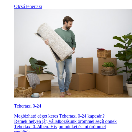
Olcsó tehertaxi
Tehertaxi 0-24
Megbízható céget keres Tehertaxi 0-24 kapcsán?
Remek helyen jár, vállalkozásunk örömmel segít önnek
Tehertaxi 0-24ben. Hívjon minket és mi örömmel
segítünk