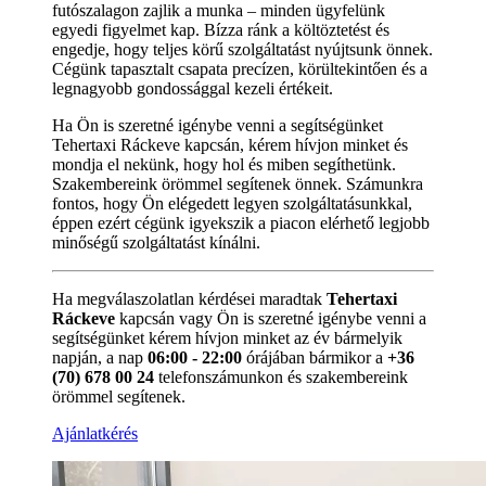
futószalagon zajlik a munka – minden ügyfelünk
egyedi figyelmet kap. Bízza ránk a költöztetést és
engedje, hogy teljes körű szolgáltatást nyújtsunk önnek.
Cégünk tapasztalt csapata precízen, körültekintően és a
legnagyobb gondossággal kezeli értékeit.
Ha Ön is szeretné igénybe venni a segítségünket
Tehertaxi Ráckeve kapcsán, kérem hívjon minket és
mondja el nekünk, hogy hol és miben segíthetünk.
Szakembereink örömmel segítenek önnek. Számunkra
fontos, hogy Ön elégedett legyen szolgáltatásunkkal,
éppen ezért cégünk igyekszik a piacon elérhető legjobb
minőségű szolgáltatást kínálni.
Ha megválaszolatlan kérdései maradtak
Tehertaxi
Ráckeve
kapcsán vagy Ön is szeretné igénybe venni a
segítségünket kérem hívjon minket az év bármelyik
napján, a nap
06:00 - 22:00
órájában bármikor a
+36
(70) 678 00 24
telefonszámunkon és szakembereink
örömmel segítenek.
Ajánlatkérés