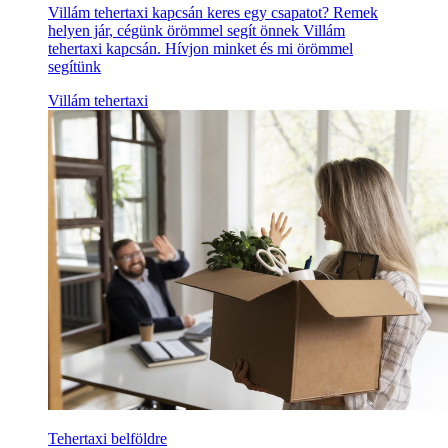
Villám tehertaxi kapcsán keres egy csapatot? Remek
helyen jár, cégünk örömmel segít önnek Villám
tehertaxi kapcsán. Hívjon minket és mi örömmel
segítünk
Villám tehertaxi
Tehertaxi belföldre