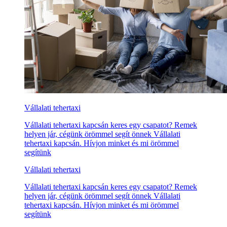
Vállalati tehertaxi
Vállalati tehertaxi kapcsán keres egy csapatot? Remek
helyen jár, cégünk örömmel segít önnek Vállalati
tehertaxi kapcsán. Hívjon minket és mi örömmel
segítünk
Vállalati tehertaxi
Vállalati tehertaxi kapcsán keres egy csapatot? Remek
helyen jár, cégünk örömmel segít önnek Vállalati
tehertaxi kapcsán. Hívjon minket és mi örömmel
segítünk