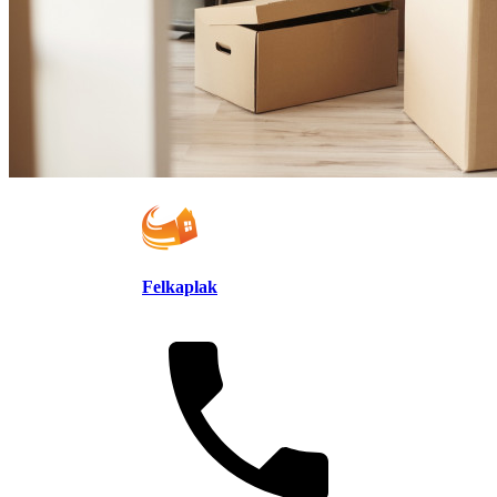
Felkaplak