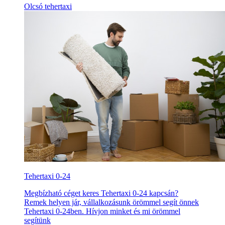
Olcsó tehertaxi
Tehertaxi 0-24
Megbízható céget keres Tehertaxi 0-24 kapcsán?
Remek helyen jár, vállalkozásunk örömmel segít önnek
Tehertaxi 0-24ben. Hívjon minket és mi örömmel
segítünk