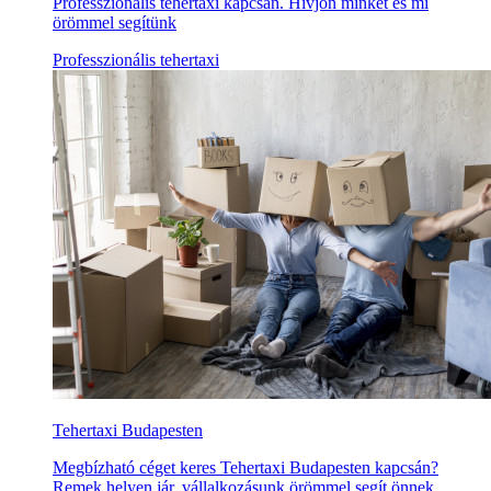
Professzionális tehertaxi kapcsán. Hívjon minket és mi
örömmel segítünk
Professzionális tehertaxi
Tehertaxi Budapesten
Megbízható céget keres Tehertaxi Budapesten kapcsán?
Remek helyen jár, vállalkozásunk örömmel segít önnek