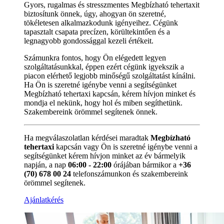
Gyors, rugalmas és stresszmentes Megbízható tehertaxit
biztosítunk önnek, úgy, ahogyan ön szeretné,
tökéletesen alkalmazkodunk igényeihez. Cégünk
tapasztalt csapata precízen, körültekintően és a
legnagyobb gondossággal kezeli értékeit.
Számunkra fontos, hogy Ön elégedett legyen
szolgáltatásunkkal, éppen ezért cégünk igyekszik a
piacon elérhető legjobb minőségű szolgáltatást kínálni.
Ha Ön is szeretné igénybe venni a segítségünket
Megbízható tehertaxi kapcsán, kérem hívjon minket és
mondja el nekünk, hogy hol és miben segíthetünk.
Szakembereink örömmel segítenek önnek.
Ha megválaszolatlan kérdései maradtak
Megbízható
tehertaxi
kapcsán vagy Ön is szeretné igénybe venni a
segítségünket kérem hívjon minket az év bármelyik
napján, a nap
06:00 - 22:00
órájában bármikor a
+36
(70) 678 00 24
telefonszámunkon és szakembereink
örömmel segítenek.
Ajánlatkérés