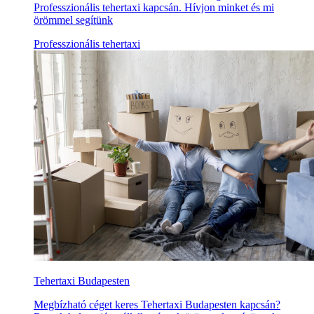
Professzionális tehertaxi kapcsán. Hívjon minket és mi
örömmel segítünk
Professzionális tehertaxi
Tehertaxi Budapesten
Megbízható céget keres Tehertaxi Budapesten kapcsán?