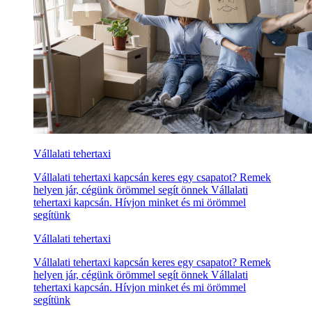
Vállalati tehertaxi
Vállalati tehertaxi kapcsán keres egy csapatot? Remek
helyen jár, cégünk örömmel segít önnek Vállalati
tehertaxi kapcsán. Hívjon minket és mi örömmel
segítünk
Vállalati tehertaxi
Vállalati tehertaxi kapcsán keres egy csapatot? Remek
helyen jár, cégünk örömmel segít önnek Vállalati
tehertaxi kapcsán. Hívjon minket és mi örömmel
segítünk