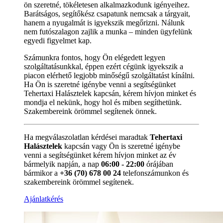
ön szeretné, tökéletesen alkalmazkodunk igényeihez.
Barátságos, segítőkész csapatunk nemcsak a tárgyait,
hanem a nyugalmát is igyekszik megőrizni. Nálunk
nem futószalagon zajlik a munka – minden ügyfelünk
egyedi figyelmet kap.
Számunkra fontos, hogy Ön elégedett legyen
szolgáltatásunkkal, éppen ezért cégünk igyekszik a
piacon elérhető legjobb minőségű szolgáltatást kínálni.
Ha Ön is szeretné igénybe venni a segítségünket
Tehertaxi Halásztelek kapcsán, kérem hívjon minket és
mondja el nekünk, hogy hol és miben segíthetünk.
Szakembereink örömmel segítenek önnek.
Ha megválaszolatlan kérdései maradtak
Tehertaxi
Halásztelek
kapcsán vagy Ön is szeretné igénybe
venni a segítségünket kérem hívjon minket az év
bármelyik napján, a nap
06:00 - 22:00
órájában
bármikor a
+36 (70) 678 00 24
telefonszámunkon és
szakembereink örömmel segítenek.
Ajánlatkérés