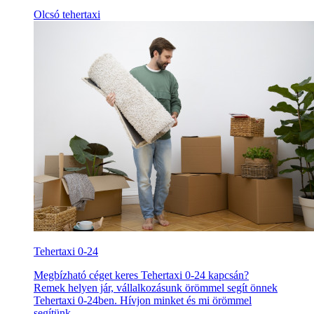
Olcsó tehertaxi
Tehertaxi 0-24
Megbízható céget keres Tehertaxi 0-24 kapcsán?
Remek helyen jár, vállalkozásunk örömmel segít önnek
Tehertaxi 0-24ben. Hívjon minket és mi örömmel
segítünk