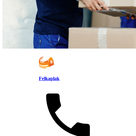
Felkaplak