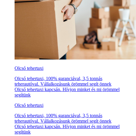
Olcsó tehertaxi
Olcsó tehertaxi, 100% garanciával, 3,5 tonnás
teherautóval. Vállalkozásunk örömmel segít önnek
Olcsó tehertaxi kapcsán. Hívjon minket és mi örömmel
segítünk
Olcsó tehertaxi
Olcsó tehertaxi, 100% garanciával, 3,5 tonnás
teherautóval. Vállalkozásunk örömmel segít önnek
Olcsó tehertaxi kapcsán. Hívjon minket és mi örömmel
segítünk