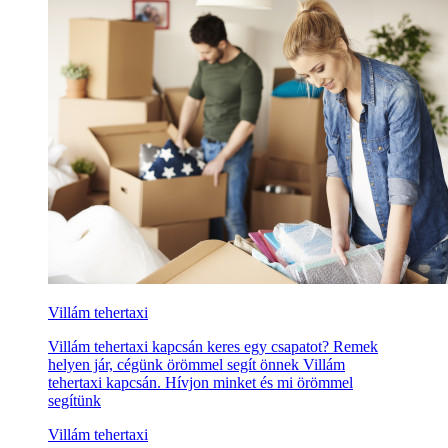
Villám tehertaxi
Villám tehertaxi kapcsán keres egy csapatot? Remek
helyen jár, cégünk örömmel segít önnek Villám
tehertaxi kapcsán. Hívjon minket és mi örömmel
segítünk
Villám tehertaxi