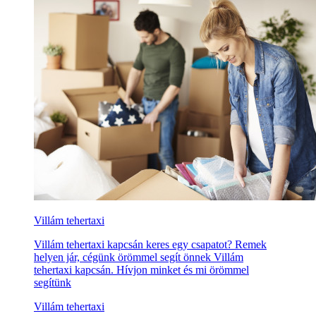
Villám tehertaxi
Villám tehertaxi kapcsán keres egy csapatot? Remek
helyen jár, cégünk örömmel segít önnek Villám
tehertaxi kapcsán. Hívjon minket és mi örömmel
segítünk
Villám tehertaxi