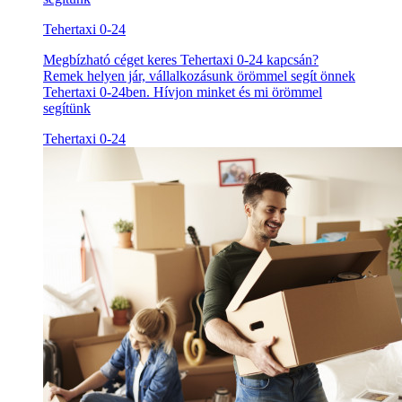
Tehertaxi 0-24
Megbízható céget keres Tehertaxi 0-24 kapcsán?
Remek helyen jár, vállalkozásunk örömmel segít önnek
Tehertaxi 0-24ben. Hívjon minket és mi örömmel
segítünk
Tehertaxi 0-24