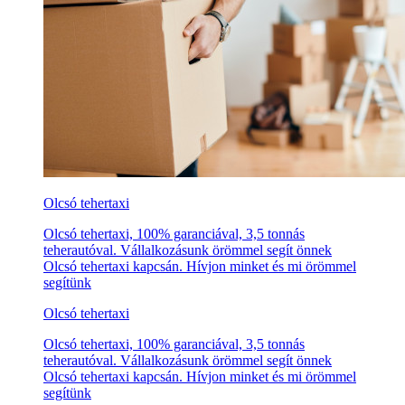
Olcsó tehertaxi
Olcsó tehertaxi, 100% garanciával, 3,5 tonnás
teherautóval. Vállalkozásunk örömmel segít önnek
Olcsó tehertaxi kapcsán. Hívjon minket és mi örömmel
segítünk
Olcsó tehertaxi
Olcsó tehertaxi, 100% garanciával, 3,5 tonnás
teherautóval. Vállalkozásunk örömmel segít önnek
Olcsó tehertaxi kapcsán. Hívjon minket és mi örömmel
segítünk