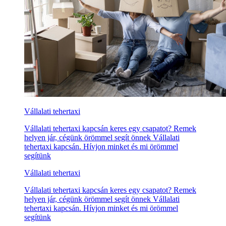
Vállalati tehertaxi
Vállalati tehertaxi kapcsán keres egy csapatot? Remek
helyen jár, cégünk örömmel segít önnek Vállalati
tehertaxi kapcsán. Hívjon minket és mi örömmel
segítünk
Vállalati tehertaxi
Vállalati tehertaxi kapcsán keres egy csapatot? Remek
helyen jár, cégünk örömmel segít önnek Vállalati
tehertaxi kapcsán. Hívjon minket és mi örömmel
segítünk