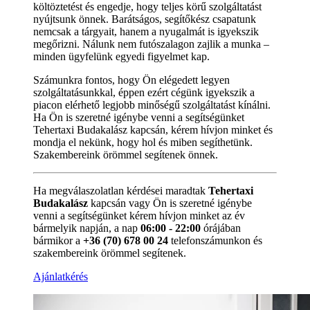
költöztetést és engedje, hogy teljes körű szolgáltatást
nyújtsunk önnek. Barátságos, segítőkész csapatunk
nemcsak a tárgyait, hanem a nyugalmát is igyekszik
megőrizni. Nálunk nem futószalagon zajlik a munka –
minden ügyfelünk egyedi figyelmet kap.
Számunkra fontos, hogy Ön elégedett legyen
szolgáltatásunkkal, éppen ezért cégünk igyekszik a
piacon elérhető legjobb minőségű szolgáltatást kínálni.
Ha Ön is szeretné igénybe venni a segítségünket
Tehertaxi Budakalász kapcsán, kérem hívjon minket és
mondja el nekünk, hogy hol és miben segíthetünk.
Szakembereink örömmel segítenek önnek.
Ha megválaszolatlan kérdései maradtak
Tehertaxi
Budakalász
kapcsán vagy Ön is szeretné igénybe
venni a segítségünket kérem hívjon minket az év
bármelyik napján, a nap
06:00 - 22:00
órájában
bármikor a
+36 (70) 678 00 24
telefonszámunkon és
szakembereink örömmel segítenek.
Ajánlatkérés