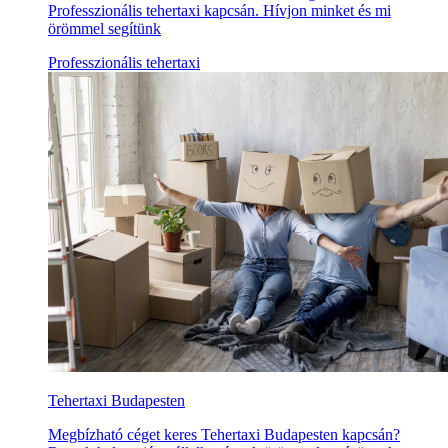
Professzionális tehertaxi kapcsán. Hívjon minket és mi
örömmel segítünk
Professzionális tehertaxi
Tehertaxi Budapesten
Megbízható céget keres Tehertaxi Budapesten kapcsán?