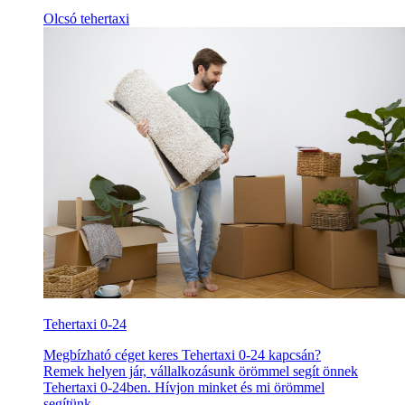
Olcsó tehertaxi
Tehertaxi 0-24
Megbízható céget keres Tehertaxi 0-24 kapcsán?
Remek helyen jár, vállalkozásunk örömmel segít önnek
Tehertaxi 0-24ben. Hívjon minket és mi örömmel
segítünk