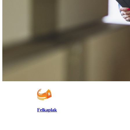
Felkaplak